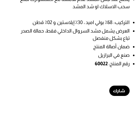
سحب الاسلاك او شد المشد
التركيب: 68٪ بولي اميد ، 30٪ إيلاستين و 02٪ قطن
العرض يشمل مشد السروال الداخلي فقط، حمالة الصدر
تباع بشكل منفصل
ضمان أصالة المنتج
صنع في البرازيل
رقم المنتج:
60022
شارك