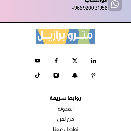
الواتساب
+966 9200 31958
روابط سريعة
المدونة
من نحن
تواصل معنا