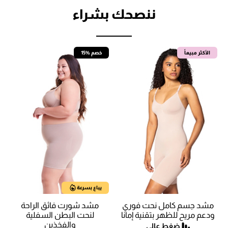
ننصحك بشراء
الأكثر مبيعاً
15% خصم
يباع بسرعة
مشد جسم كامل نحت فوري
مشد شورت فائق الراحة
ودعم مريح للظهر بتقنية إمانا
لنحت البطن السفلية
والفخذين