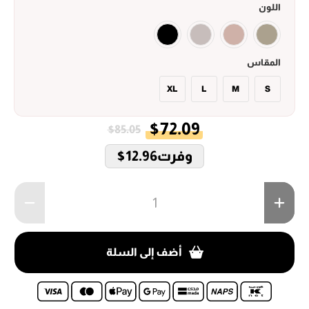
اللون
المقاس
XL
L
M
S
$72.09
$85.05
وفرت
$12.96
الكمية
أضف إلى السلة